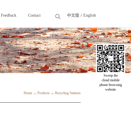
Feedback
Contact
中文版
English
Feedback
Contact
Sweep the
cloud mobile
phone browsing
website
Home
→
Products
→
Recycling Stations