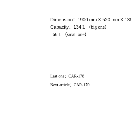
Dimension
：
1900 mm X 520 mm X 1
Capacity
：134
L （big one）
66 L （small one）
Last one：
CAR-178
Next article：
CAR-170