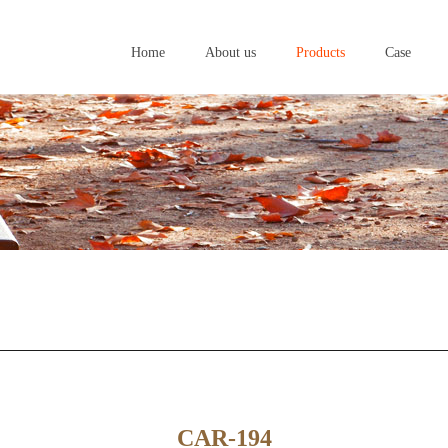
Home
About us
Products
Case
Home
About us
Products
Case
CAR-194